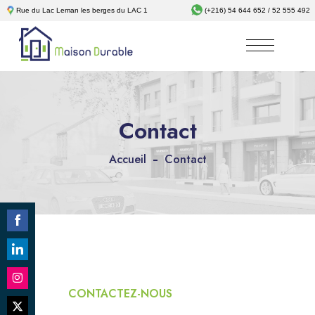
Rue du Lac Leman les berges du LAC 1
(+216) 54 644 652 / 52 555 492
Contact
Accueil
Contact
Share
on
Share
Facebook
on
CONTACTEZ-NOUS
Share
LinkedIn