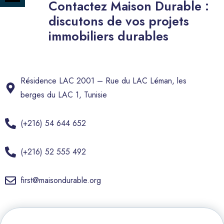
on
Contactez
Maison
Durable
:
Share
Instagram
discutons
de
vos
projets
on
immobiliers
durables
Twitter
Résidence LAC 2001 – Rue du LAC Léman, les
berges du LAC 1, Tunisie
(+216) 54 644 652
(+216) 52 555 492
first@maisondurable.org