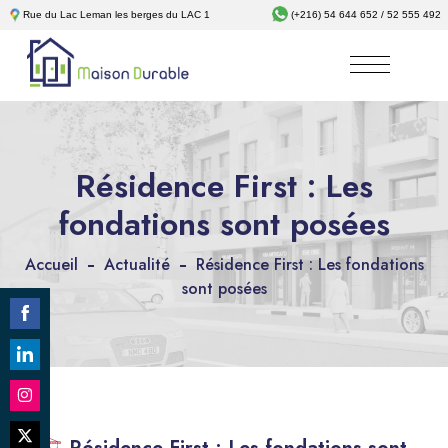
Rue du Lac Leman les berges du LAC 1
(+216) 54 644 652 / 52 555 492
Résidence First : Les
fondations sont posées
Accueil
Actualité
Résidence First : Les fondations
sont posées
Share
on
Share
Facebook
on
Share
LinkedIn